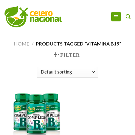
Ir
para
o
conteúdo
HOME
/
PRODUCTS TAGGED “VITAMINA B19”
FILTER